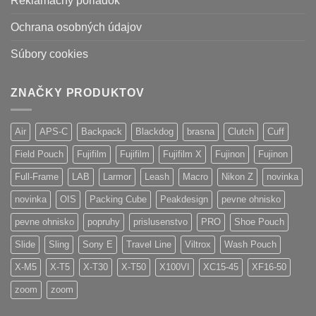
Reklamačný poriadok
Ochrana osobných údajov
Súbory cookies
ZNAČKY PRODUKTOV
Air
APS-C
Backpack
Blackdog
brasna
Clutch
Cuff
Field Pouch
Fujifilm
Fujifilm
Fujifilm X
Fujinon
Fujinon
Full-Frame
LAB
Larmor
Leash
Macro
Nikon Z
novinka
novinka
OIS
Packing Cube
Peakdesign
pevne ohnisko
pevne ohnisko
popruhy
prislusenstvo
PRO
Shoe Pouch
Slide
Sling
Sony E
Travel Line
Viltrox
Wash Pouch
X-M5
X-T5
X-T30
X-T50
X100VI
XC15-45
XF16-50
zoom
zoom