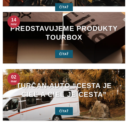
ČÍTAŤ
14
nov
PREDSTAVUJEME PRODUKTY
TOURBOX
ČÍTAŤ
02
mar
TURČAN-AUTO “CESTA JE
CIEĽ A CIEĽ JE CESTA”
ČÍTAŤ