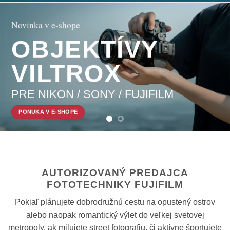
Novinka v e-shope
OBJEKTÍVY
VILTROX
PRE NIKON / SONY / FUJIFILM
PONUKA V E-SHOPE
AUTORIZOVANÝ PREDAJCA
FOTOTECHNIKY FUJIFILM
Pokiaľ plánujete dobrodružnú cestu na opustený ostrov
alebo naopak romantický výlet do veľkej svetovej
metropoly, ak milujete street fotografiu, či aktívne športujete