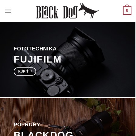
Skip
0
to
content
FOTOTECHNIKA
FUJIFILM
KÚPIŤ
POPRUHY
BLACKDOG