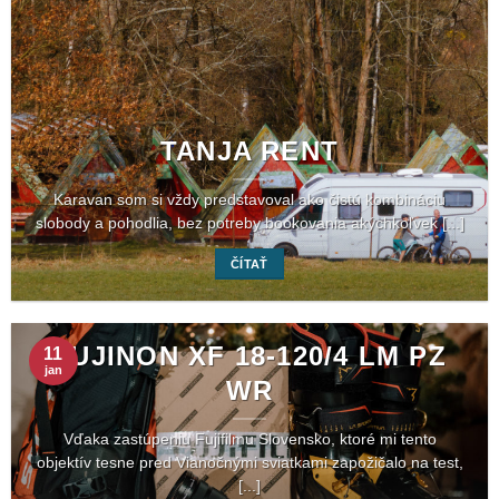
TANJA RENT
Karavan som si vždy predstavoval ako čistú kombináciu
slobody a pohodlia, bez potreby bookovania akýchkoľvek [...]
ČÍTAŤ
FUJINON XF 18-120/4 LM PZ
11
jan
WR
Vďaka zastúpeniu Fujifilmu Slovensko, ktoré mi tento
objektív tesne pred Vianočnými sviatkami zapožičalo na test,
[...]