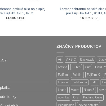
hranné optické sklo na displej
Larmor ochranné optické sklo n
re FujiFilm X-T1, X-T2
pre FujiFilm X-E1, X100, 
14.90
€
14.90
€
s DPH
s DPH
ZNAČKY PRODUKTOV
Air
APS-C
Backpack
Blac
ošík
brasna
Clutch
Cuff
Field P
Fujifilm
Fujifilm
Fujifilm X
F
Fujinon
Full-Frame
LAB
La
platba
Leash
Macro
Nikon Z
novi
odmienky
novinka
OIS
Packing Cube
Peakdesign
pevne ohnisko
ý poriadok