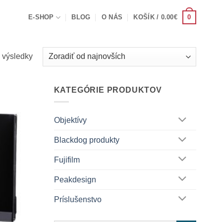
0
E-SHOP
BLOG
O NÁS
KOŠÍK /
0.00
€
Zoradené
 výsledky
podľa
najnovších
KATEGÓRIE PRODUKTOV
Objektívy
Blackdog produkty
Fujifilm
Peakdesign
Príslušenstvo