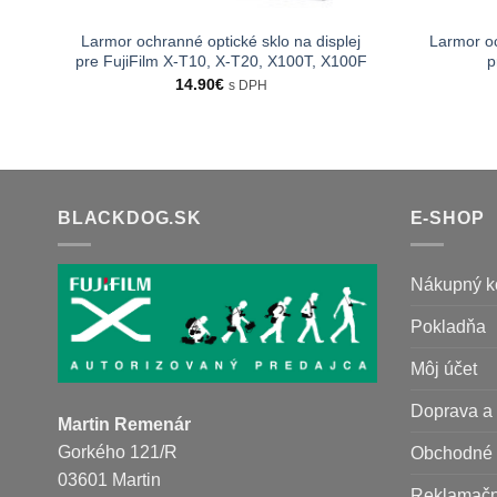
Larmor ochranné optické sklo na displej
Larmor oc
pre FujiFilm X-T10, X-T20, X100T, X100F
p
14.90
€
s DPH
BLACKDOG.SK
E-SHOP
Nákupný k
Pokladňa
Môj účet
Doprava a 
Martin Remenár
Gorkého 121/R
Obchodné 
03601 Martin
Reklamačn