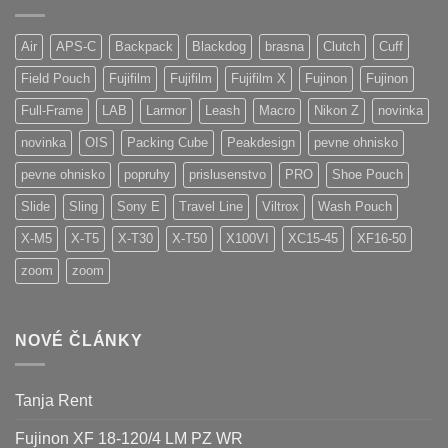
Air
APS-C
Backpack
Blackdog
brasna
Clutch
Cuff
Field Pouch
Fujifilm
Fujifilm
Fujifilm X
Fujinon
Fujinon
Full-Frame
LAB
Larmor
Leash
Macro
Nikon Z
novinka
novinka
OIS
Packing Cube
Peakdesign
pevne ohnisko
pevne ohnisko
popruhy
prislusenstvo
PRO
Shoe Pouch
Slide
Sling
Sony E
Travel Line
Viltrox
Wash Pouch
X-M5
X-T5
X-T30
X-T50
X100VI
XC15-45
XF16-50
zoom
zoom
NOVÉ ČLÁNKY
Tanja Rent
Fujinon XF 18-120/4 LM PZ WR