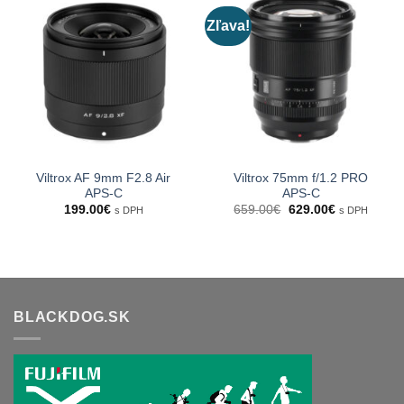
Zľava!
Viltrox AF 9mm F2.8 Air
Viltrox 75mm f/1.2 PRO
APS-C
APS-C
Pôvodná
Aktuálna
199.00
€
659.00
€
629.00
€
s DPH
s DPH
cena
cena
bola:
je:
659.00€.
629.00€.
BLACKDOG.SK