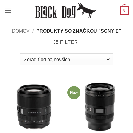
Skip
0
to
content
DOMOV
/
PRODUKTY SO ZNAČKOU “SONY E”
FILTER
New