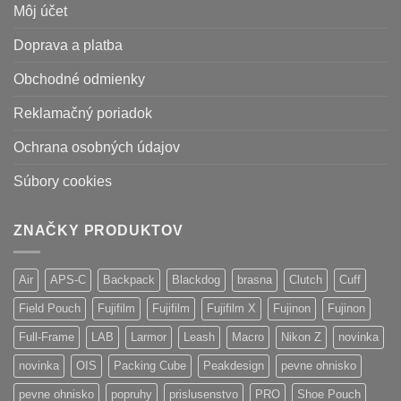
Môj účet
Doprava a platba
Obchodné odmienky
Reklamačný poriadok
Ochrana osobných údajov
Súbory cookies
ZNAČKY PRODUKTOV
Air
APS-C
Backpack
Blackdog
brasna
Clutch
Cuff
Field Pouch
Fujifilm
Fujifilm
Fujifilm X
Fujinon
Fujinon
Full-Frame
LAB
Larmor
Leash
Macro
Nikon Z
novinka
novinka
OIS
Packing Cube
Peakdesign
pevne ohnisko
pevne ohnisko
popruhy
prislusenstvo
PRO
Shoe Pouch