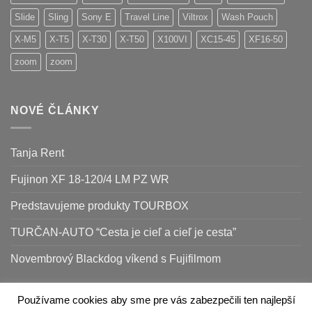
Slide
Sling
Sony E
Travel Line
Viltrox
Wash Pouch
X-M5
X-T5
X-T30
X-T50
X100VI
XC15-45
XF16-50
zoom
zoom
NOVÉ ČLÁNKY
Tanja Rent
Fujinon XF 18-120/4 LM PZ WR
Predstavujeme produkty TOURBOX
TURČAN-AUTO “Cesta je cieľ a cieľ je cesta”
Novembrový Blackdog víkend s Fujifilmom
Používame cookies aby sme pre vás zabezpečili ten najlepší
Apple
Google