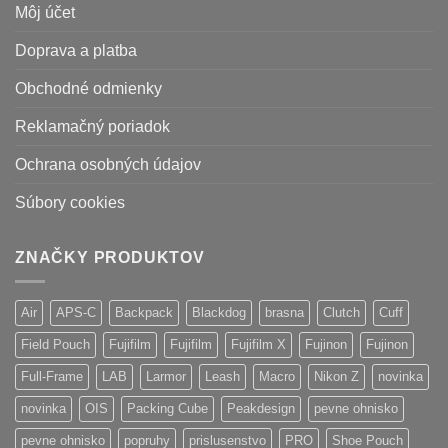
Môj účet
Doprava a platba
Obchodné odmienky
Reklamačný poriadok
Ochrana osobných údajov
Súbory cookies
ZNAČKY PRODUKTOV
Air
APS-C
Backpack
Blackdog
brasna
Clutch
Cuff
Field Pouch
Fujifilm
Fujifilm
Fujifilm X
Fujinon
Fujinon
Full-Frame
LAB
Larmor
Leash
Macro
Nikon Z
novinka
novinka
OIS
Packing Cube
Peakdesign
pevne ohnisko
pevne ohnisko
popruhy
prislusenstvo
PRO
Shoe Pouch