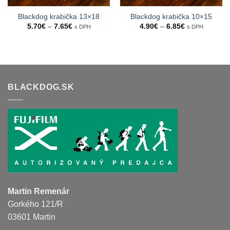
Blackdog krabička 13×18
Blackdog krabička 10×15
Price
Price
5.70
€
–
7.65
€
4.90
€
–
6.85
€
s DPH
s DPH
range:
range:
5.70€
4.90€
through
through
7.65€
6.85€
BLACKDOG.SK
Martin Remenár
Gorkého 121/R
03601 Martin