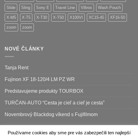
Slide
Sling
Sony E
Travel Line
Viltrox
Wash Pouch
X-M5
X-T5
X-T30
X-T50
X100VI
XC15-45
XF16-50
zoom
zoom
NOVÉ ČLÁNKY
Tanja Rent
Fujinon XF 18-120/4 LM PZ WR
Predstavujeme produkty TOURBOX
TURČAN-AUTO “Cesta je cieľ a cieľ je cesta”
Novembrový Blackdog víkend s Fujifilmom
Používame cookies aby sme pre vás zabezpečili ten najlepší
Apple
Google