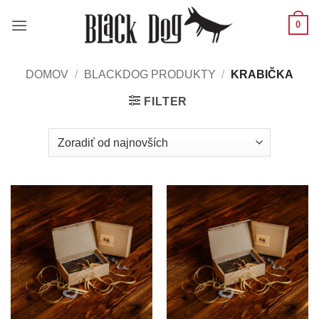
Skip
0
to
content
DOMOV
/
BLACKDOG PRODUKTY
/
KRABIČKA
FILTER