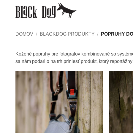
Skip
to
content
DOMOV
/
BLACKDOG PRODUKTY
/
POPRUHY DO
Kožené popruhy pre fotografov kombinované so systémo
sa nám podarilo na trh priniesť produkt, ktorý reportážn