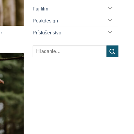
Fujifilm
Peakdesign
Príslušenstvo
e
Hľadať: