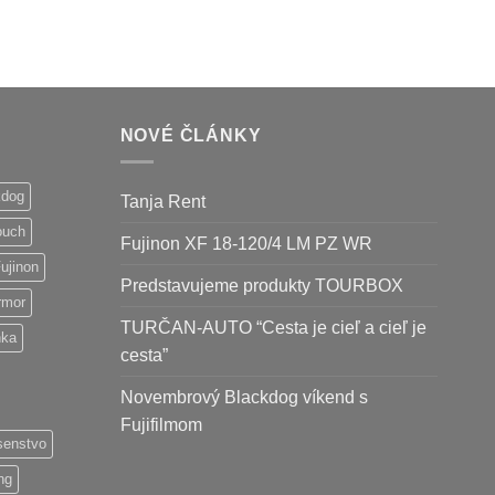
NOVÉ ČLÁNKY
kdog
Tanja Rent
ouch
Fujinon XF 18-120/4 LM PZ WR
ujinon
Predstavujeme produkty TOURBOX
rmor
TURČAN-AUTO “Cesta je cieľ a cieľ je
nka
cesta”
Novembrový Blackdog víkend s
Fujifilmom
usenstvo
ng