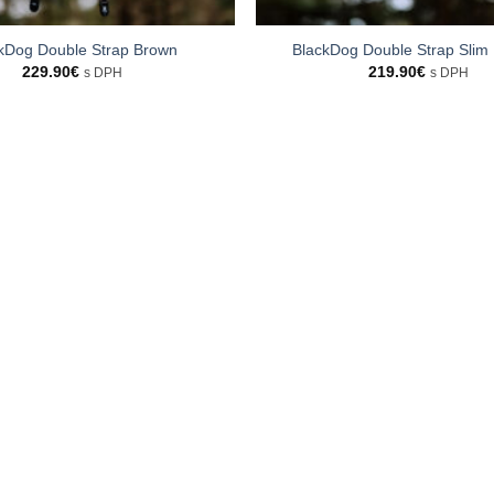
kDog Double Strap Brown
BlackDog Double Strap Slim 
229.90
€
219.90
€
s DPH
s DPH