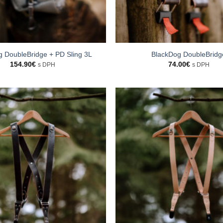
g DoubleBridge + PD Sling 3L
BlackDog DoubleBridg
154.90
€
74.00
€
s DPH
s DPH