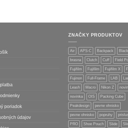
ZNAČKY PRODUKTOV
Air
APS-C
Backpack
Blac
ošík
brasna
Clutch
Cuff
Field P
Fujifilm
Fujifilm
Fujifilm X
F
Fujinon
Full-Frame
LAB
La
platba
Leash
Macro
Nikon Z
novi
odmienky
novinka
OIS
Packing Cube
Peakdesign
pevne ohnisko
ý poriadok
pevne ohnisko
popruhy
prisl
sobných údajov
PRO
Shoe Pouch
Slide
Sli