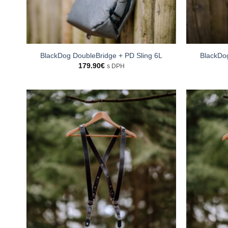
BlackDog DoubleBridge + PD Sling 6L
BlackDo
179.90
€
s DPH