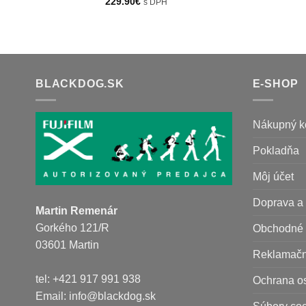
229.90
€
s DPH
BLACKDOG.SK
E-SHOP
Nákupný k
Pokladňa
Môj účet
Doprava a 
Martin Remenár
Gorkého 121/R
Obchodné 
03601 Martin
Reklamačn
tel: +421 917 991 938
Ochrana o
Email:
info@blackdog.sk