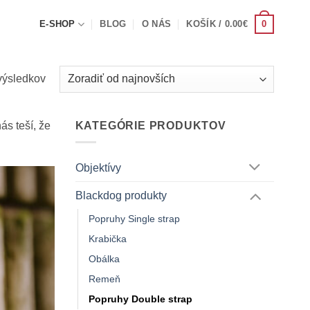
0
E-SHOP
BLOG
O NÁS
KOŠÍK /
0.00
€
Zoradené
výsledkov
podľa
najnovších
s teší, že
KATEGÓRIE PRODUKTOV
Objektívy
Blackdog produkty
Popruhy Single strap
Krabička
Obálka
Remeň
Popruhy Double strap