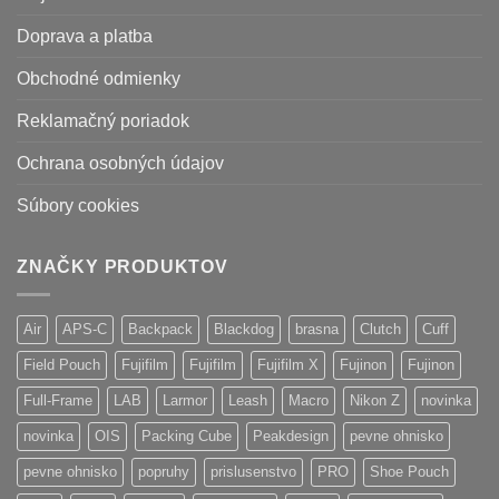
Doprava a platba
Obchodné odmienky
Reklamačný poriadok
Ochrana osobných údajov
Súbory cookies
ZNAČKY PRODUKTOV
Air
APS-C
Backpack
Blackdog
brasna
Clutch
Cuff
Field Pouch
Fujifilm
Fujifilm
Fujifilm X
Fujinon
Fujinon
Full-Frame
LAB
Larmor
Leash
Macro
Nikon Z
novinka
novinka
OIS
Packing Cube
Peakdesign
pevne ohnisko
pevne ohnisko
popruhy
prislusenstvo
PRO
Shoe Pouch