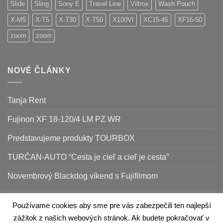
Slide
Sling
Sony E
Travel Line
Viltrox
Wash Pouch
X-M5
X-T5
X-T30
X-T50
X100VI
XC15-45
XF16-50
zoom
zoom
NOVÉ ČLÁNKY
Tanja Rent
Fujinon XF 18-120/4 LM PZ WR
Predstavujeme produkty TOURBOX
TURČAN-AUTO “Cesta je cieľ a cieľ je cesta”
Novembrový Blackdog víkend s Fujifilmom
Používame cookies aby sme pre vás zabezpečili ten najlepší
Apple
Google
zážitok z našich webových stránok. Ak budete pokračovať v