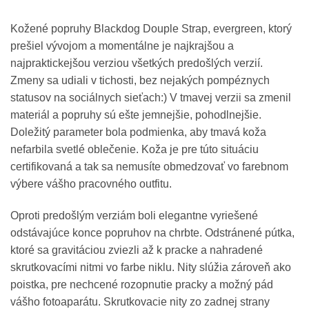
Kožené popruhy Blackdog Douple Strap, evergreen, ktorý
prešiel vývojom a momentálne je najkrajšou a
najpraktickejšou verziou všetkých predošlých verzií.
Zmeny sa udiali v tichosti, bez nejakých pompéznych
statusov na sociálnych sieťach:) V tmavej verzii sa zmenil
materiál a popruhy sú ešte jemnejšie, pohodlnejšie.
Doležitý parameter bola podmienka, aby tmavá koža
nefarbila svetlé oblečenie. Koža je pre túto situáciu
certifikovaná a tak sa nemusíte obmedzovať vo farebnom
výbere vášho pracovného outfitu.
Oproti predošlým verziám boli elegantne vyriešené
odstávajúce konce popruhov na chrbte. Odstránené pútka,
ktoré sa gravitáciou zviezli až k pracke a nahradené
skrutkovacími nitmi vo farbe niklu. Nity slúžia zároveň ako
poistka, pre nechcené rozopnutie pracky a možný pád
vášho fotoaparátu. Skrutkovacie nity zo zadnej strany