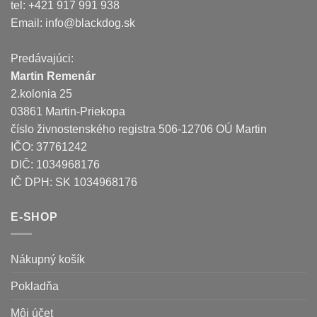
tel: +421 917 991 938
Email:
info@blackdog.sk
Predávajúci:
Martin Remenár
2.kolonia 25
03861 Martin-Priekopa
číslo živnostenského registra 506-12706 OÚ Martin
IČO: 37761242
DIČ: 1034968176
IČ DPH: SK 1034968176
E-SHOP
Nákupný košík
Pokladňa
Môj účet