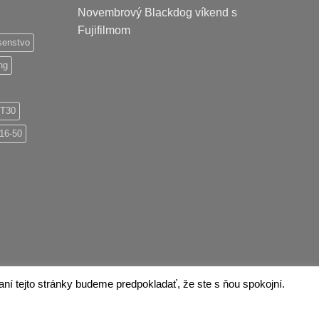
Novembrový Blackdog víkend s
Fujifilmom
usenstvo
ng
-T30
16-50
í tejto stránky budeme predpokladať, že ste s ňou spokojní.
Apple
Google
Pay
Pay