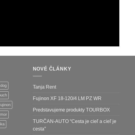
NOVÉ ČLÁNKY
kdog
Tanja Rent
ouch
Fujinon XF 18-120/4 LM PZ WR
ujinon
Predstavujeme produkty TOURBOX
rmor
TURČAN-AUTO “Cesta je cieľ a cieľ je
nka
cesta”