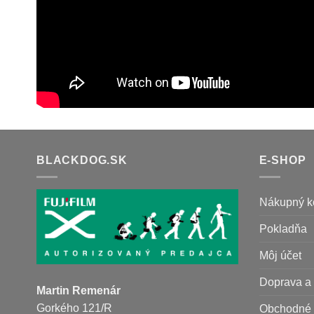
BLACKDOG.SK
E-SHOP
Nákupný k
Pokladňa
Môj účet
Doprava a 
Martin Remenár
Gorkého 121/R
Obchodné 