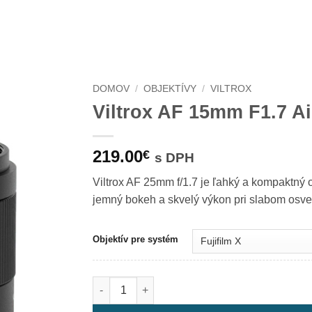
DOMOV
/
OBJEKTÍVY
/
VILTROX
Viltrox AF 15mm F1.7 A
219.00
€
s DPH
Viltrox AF 25mm f/1.7 je ľahký a kompaktný o
jemný bokeh a skvelý výkon pri slabom osvet
Objektív pre systém
množstvo Viltrox AF 15mm F1.7 Air APS-C