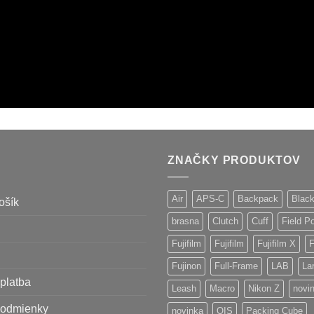
ZNAČKY PRODUKTOV
Air
APS-C
Backpack
Blac
ošík
brasna
Clutch
Cuff
Field P
Fujifilm
Fujifilm
Fujifilm X
F
Fujinon
Full-Frame
LAB
La
platba
Leash
Macro
Nikon Z
novi
odmienky
novinka
OIS
Packing Cube