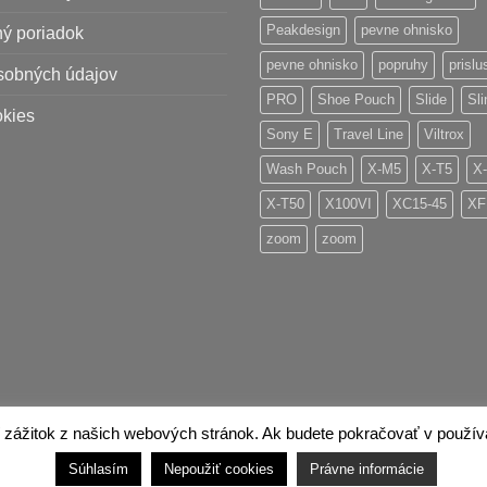
Peakdesign
pevne ohnisko
ý poriadok
pevne ohnisko
popruhy
prisl
sobných údajov
PRO
Shoe Pouch
Slide
Sli
okies
Sony E
Travel Line
Viltrox
Wash Pouch
X-M5
X-T5
X
X-T50
X100VI
XC15-45
XF
zoom
zoom
 zážitok z našich webových stránok. Ak budete pokračovať v používan
Súhlasím
Nepoužiť cookies
Právne informácie