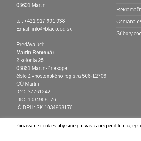
03601 Martin
Reklamačn
tel: +421 917 991 938
Ochrana o
Email:
info@blackdog.sk
Súbory co
Predávajúci:
Martin Remenár
2.kolonia 25
03861 Martin-Priekopa
číslo živnostenského registra 506-12706
OÚ Martin
IČO: 37761242
DIČ: 1034968176
IČ DPH: SK 1034968176
Používame cookies aby sme pre vás zabezpečili ten najlepší
Copyright 2026 © Martin Remenár | Blackdog.sk
Autorizovaný predajca fototechniky FUJIFILM