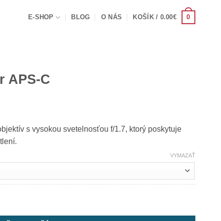
0
E-SHOP
BLOG
O NÁS
KOŠÍK /
0.00
€
ir APS-C
bjektív s vysokou svetelnosťou f/1.7, ktorý poskytuje
lení.
VYMAZAŤ