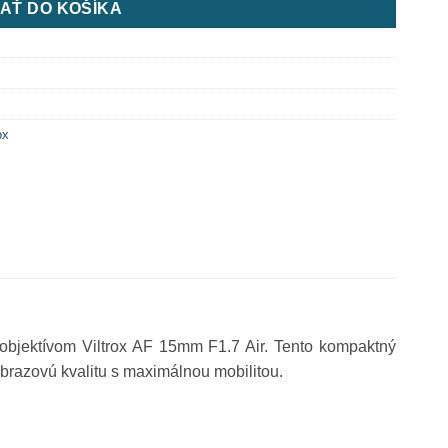
AŤ DO KOŠÍKA
ox
 objektívom Viltrox AF 15mm F1.7 Air. Tento kompaktný
obrazovú kvalitu s maximálnou mobilitou.