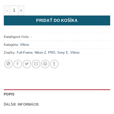
množstvo Viltrox AF 50mm F1.4 Pro Full- Frame Lens
PRIDAŤ DO KOŠÍKA
Katalógové číslo:
-
Kategória:
Viltrox
Značky:
Full-Frame
,
Nikon Z
,
PRO
,
Sony E
,
Viltrox
POPIS
ĎALŠIE INFORMÁCIE