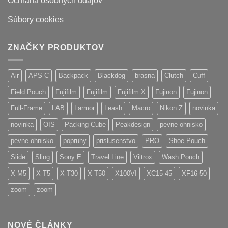
Ochrana osobných údajov
Súbory cookies
ZNAČKY PRODUKTOV
Air
APS-C
Backpack
Blackdog
brasna
Clutch
Cuff
Field Pouch
Fujifilm
Fujifilm
Fujifilm X
Fujinon
Fujinon
Full-Frame
LAB
Larmor
Leash
Macro
Nikon Z
novinka
novinka
OIS
Packing Cube
Peakdesign
pevne ohnisko
pevne ohnisko
popruhy
prislusenstvo
PRO
Shoe Pouch
Slide
Sling
Sony E
Travel Line
Viltrox
Wash Pouch
X-M5
X-T5
X-T30
X-T50
X100VI
XC15-45
XF16-50
zoom
zoom
NOVÉ ČLÁNKY