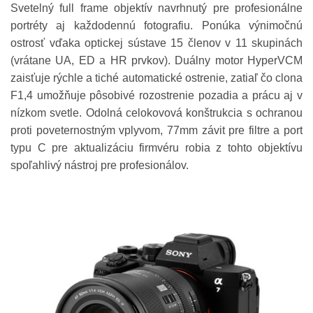
Svetelný full frame objektív navrhnutý pre profesionálne
portréty aj každodennú fotografiu. Ponúka výnimočnú
ostrosť vďaka optickej sústave 15 členov v 11 skupinách
(vrátane UA, ED a HR prvkov). Duálny motor HyperVCM
zaisťuje rýchle a tiché automatické ostrenie, zatiaľ čo clona
F1,4 umožňuje pôsobivé rozostrenie pozadia a prácu aj v
nízkom svetle. Odolná celokovová konštrukcia s ochranou
proti poveternostným vplyvom, 77mm závit pre filtre a port
typu C pre aktualizáciu firmvéru robia z tohto objektívu
spoľahlivý nástroj pre profesionálov.