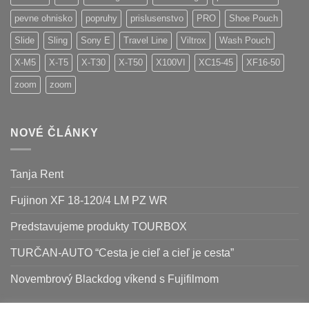
pevne ohnisko
popruhy
prislusenstvo
PRO
Shoe Pouch
Slide
Sling
Sony E
Travel Line
Viltrox
Wash Pouch
X-M5
X-T5
X-T30
X-T50
X100VI
XC15-45
XF16-50
zoom
zoom
NOVÉ ČLÁNKY
Tanja Rent
Fujinon XF 18-120/4 LM PZ WR
Predstavujeme produkty TOURBOX
TURČAN-AUTO “Cesta je cieľ a cieľ je cesta”
Novembrový Blackdog víkend s Fujifilmom