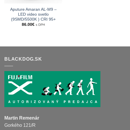
Aputure Amaran AL-M9 –
LED video svetlo
(9SMD/5500K ) CRI 95+
86.00
€
s DPH
BLACKDOG.SK
Martin Remenár
Gorkého 121/R