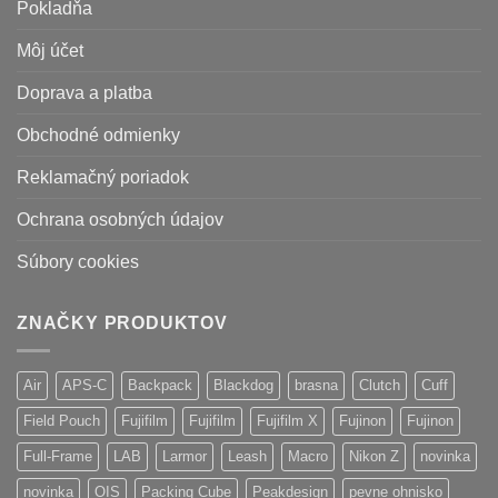
Pokladňa
Môj účet
Doprava a platba
Obchodné odmienky
Reklamačný poriadok
Ochrana osobných údajov
Súbory cookies
ZNAČKY PRODUKTOV
Air
APS-C
Backpack
Blackdog
brasna
Clutch
Cuff
Field Pouch
Fujifilm
Fujifilm
Fujifilm X
Fujinon
Fujinon
Full-Frame
LAB
Larmor
Leash
Macro
Nikon Z
novinka
novinka
OIS
Packing Cube
Peakdesign
pevne ohnisko