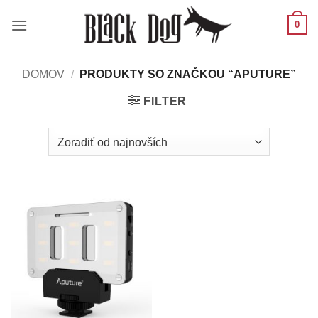
Skip
0
to
content
DOMOV
/
PRODUKTY SO ZNAČKOU “APUTURE”
FILTER