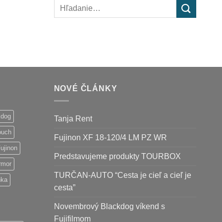
Hľadať:
NOVÉ ČLÁNKY
kdog
Tanja Rent
ouch
Fujinon XF 18-120/4 LM PZ WR
ujinon
Predstavujeme produkty TOURBOX
rmor
TURČAN-AUTO “Cesta je cieľ a cieľ je
nka
cesta”
Novembrový Blackdog víkend s
Fujifilmom