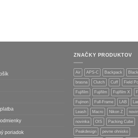
ZNAČKY PRODUKTOV
Air
APS-C
Backpack
Blac
ošík
brasna
Clutch
Cuff
Field P
Fujifilm
Fujifilm
Fujifilm X
F
Fujinon
Full-Frame
LAB
La
platba
Leash
Macro
Nikon Z
novi
odmienky
novinka
OIS
Packing Cube
Peakdesign
pevne ohnisko
ý poriadok