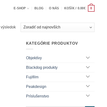
0
E-SHOP
BLOG
O NÁS
KOŠÍK /
0.00
€
 výsledok
KATEGÓRIE PRODUKTOV
Objektívy
Blackdog produkty
Fujifilm
Peakdesign
Príslušenstvo