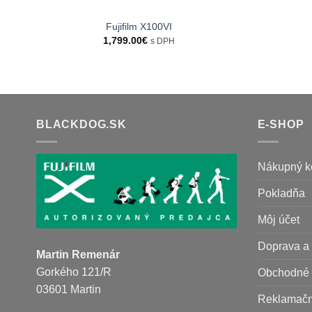
Fujifilm X100VI
1,799.00
€
s DPH
BLACKDOG.SK
E-SHOP
Nákupný k
Pokladňa
Môj účet
Doprava a 
Martin Remenár
Gorkého 121/R
Obchodné 
03601 Martin
Reklamačn