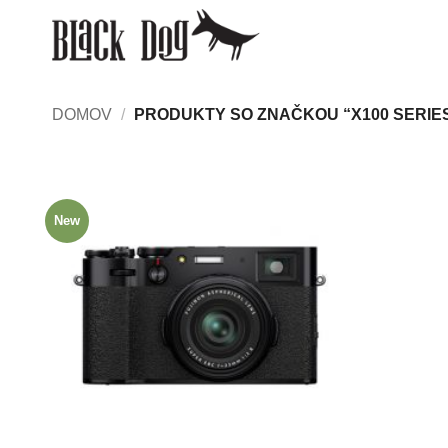
Skip
to
content
DOMOV
/
PRODUKTY SO ZNAČKOU “X100 SERIE
New