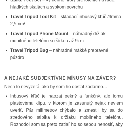
hladkých skalách a sypkom povrchu
Travel Tripod Tool Kit
– skladací inbusový kľúč /4mma
2,5mm/
Travel Tripod Phone Mount
– náhradný držiak
mobilného telefónu so šírkou až 9cm
Travel Tripod Bag
– náhradné mäkké prepravné
púzdro
A NEJAKÉ SUBJEKTÍVNE MÍNUSY NA ZÁVER?
Nech to nevyzerá, ako by som ho dostal zadarmo…
Inbusový kľúč je naozaj pekný a funkčný, ale tomu
plastovému klipu, v ktorom je zasunutý nejak neviem
uveriť. Pár milimetrov chýbalo a zmestil by sa do
stredového stĺpika k držiaku mobilného telefónu.
Rozhodol som sa preto zatiaľ ho so sebou nenosiť, aby