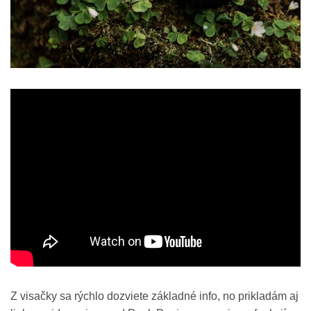
Z visačky sa rýchlo dozviete základné info, no prikladám aj