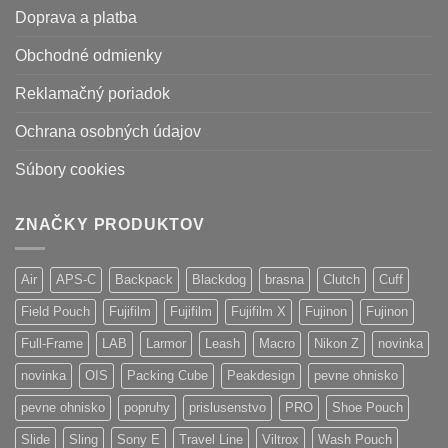
Doprava a platba
Obchodné odmienky
Reklamačný poriadok
Ochrana osobných údajov
Súbory cookies
ZNAČKY PRODUKTOV
Air
APS-C
Backpack
Blackdog
brasna
Clutch
Cuff
Field Pouch
Fujifilm
Fujifilm
Fujifilm X
Fujinon
Fujinon
Full-Frame
LAB
Larmor
Leash
Macro
Nikon Z
novinka
novinka
OIS
Packing Cube
Peakdesign
pevne ohnisko
pevne ohnisko
popruhy
prislusenstvo
PRO
Shoe Pouch
Slide
Sling
Sony E
Travel Line
Viltrox
Wash Pouch