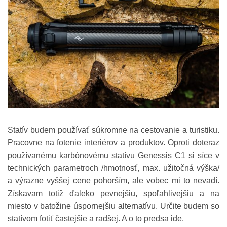
Statív budem používať súkromne na cestovanie a turistiku.
Pracovne na fotenie interiérov a produktov. Oproti doteraz
používanému karbónovému statívu Genessis C1 si síce v
technických parametroch /hmotnosť, max. užitočná výška/
a výrazne vyššej cene pohorším, ale vobec mi to nevadí.
Získavam totiž ďaleko pevnejšiu, spoľahlivejšiu a na
miesto v batožine úspornejšiu alternatívu. Určite budem so
statívom fotiť častejšie a radšej. A o to predsa ide.