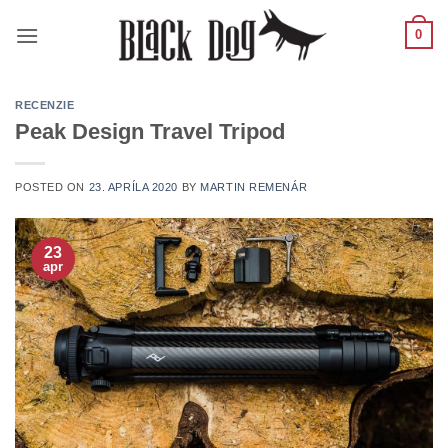
Skip
0
to
content
RECENZIE
Peak Design Travel Tripod
POSTED ON
23. APRÍLA 2020
BY
MARTIN REMENÁR
23
apr