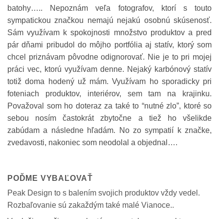
batohy….. Nepoznám veľa fotografov, ktorí s touto
sympatickou značkou nemajú nejakú osobnú skúsenosť.
Sám využívam k spokojnosti množstvo produktov a pred
pár dňami pribudol do môjho portfólia aj statív, ktorý som
chcel priznávam pôvodne odignorovať. Nie je to pri mojej
práci vec, ktorú využívam denne. Nejaký karbónový statív
totiž doma hodený už mám. Využívam ho sporadicky pri
foteniach produktov, interiérov, sem tam na krajinku.
Považoval som ho doteraz za také to “nutné zlo”, ktoré so
sebou nosím častokrát zbytočne a tiež ho všelikde
zabúdam a následne hľadám. No zo sympatií k značke,
zvedavosti, nakoniec som neodolal a objednal….
POĎME VYBAĽOVAŤ
Peak Design to s balením svojich produktov vždy vedel.
Rozbaľovanie sú zakaždým také malé Vianoce..