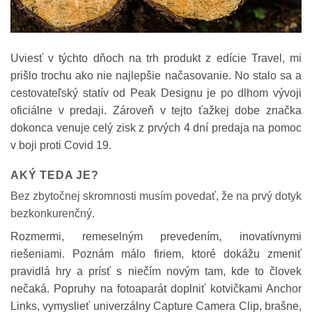
Uviesť v týchto dňoch na trh produkt z edície Travel, mi
prišlo trochu ako nie najlepšie načasovanie. No stalo sa a
cestovateľský statív od Peak Designu je po dlhom vývoji
oficiálne v predaji. Zároveň v tejto ťažkej dobe značka
dokonca venuje celý zisk z prvých 4 dní predaja na pomoc
v boji proti Covid 19.
AKÝ TEDA JE?
Bez zbytočnej skromnosti musím povedať, že na prvý dotyk
bezkonkurenčný.
Rozmermi, remeselným prevedením, inovatívnymi
riešeniami. Poznám málo firiem, ktoré dokážu zmeniť
pravidlá hry a prísť s niečím novým tam, kde to človek
nečaká. Popruhy na fotoaparát doplniť kotvičkami Anchor
Links, vymyslieť univerzálny Capture Camera Clip, brašne,