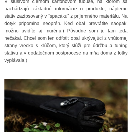
V slušivom čiernom kartónovom tubuse, na ktorom sa
nachádzajú základné informácie o produkte, nájdeme
statív zazipsovaný v “spacáku” z príjemného materiálu. Na
dotyk pripomína neoprén. Keď obal prevrátite naopak,
možno uvidíte aj murénu:) Pôvodne som ju tam teda
nečakal. Chcel som len odfotiť obal ukrývajúci z vnútornej
strany vrecko s kľúčom, ktorý slúži pre údržbu a tuning
statívu a v dodatočnom postprocese na mňa doma z fotky
vyplávala:)