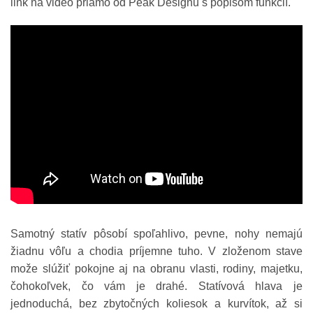
link na video priamo od Peak Designu s popisom funkcií.
Samotný statív pôsobí spoľahlivo, pevne, nohy nemajú
žiadnu vôľu a chodia príjemne tuho. V zloženom stave
može slúžiť pokojne aj na obranu vlasti, rodiny, majetku,
čohokoľvek, čo vám je drahé. Statívová hlava je
jednoduchá, bez zbytočných koliesok a kurvítok, až si