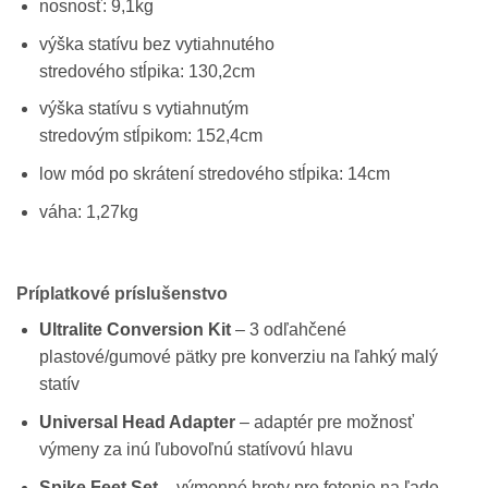
nosnosť: 9,1kg
výška statívu bez vytiahnutého
stredového stĺpika: 130,2cm
výška statívu s vytiahnutým
stredovým stĺpikom: 152,4cm
low mód po skrátení stredového stĺpika: 14cm
váha: 1,27kg
Príplatkové príslušenstvo
Ultralite Conversion Kit
– 3 odľahčené
plastové/gumové pätky pre konverziu na ľahký malý
statív
Universal Head Adapter
– adaptér pre možnosť
výmeny za inú ľubovoľnú statívovú hlavu
Spike Feet Set
– výmenné hroty pre fotenie na ľade,