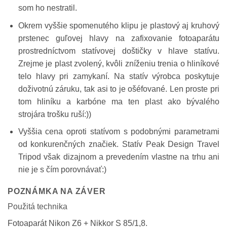
som ho nestratil.
Okrem vyššie spomenutého klipu je plastový aj kruhový
prstenec guľovej hlavy na zafixovanie fotoaparátu
prostredníctvom statívovej doštičky v hlave statívu.
Zrejme je plast zvolený, kvôli zníženiu trenia o hliníkové
telo hlavy pri zamykaní. Na statív výrobca poskytuje
doživotnú záruku, tak asi to je ošéfované. Len proste pri
tom hliníku a karbóne ma ten plast ako bývalého
strojára trošku ruší:))
Vyššia cena oproti statívom s podobnými parametrami
od konkurenčných značiek. Statív Peak Design Travel
Tripod však dizajnom a prevedením vlastne na trhu ani
nie je s čím porovnávať:)
POZNÁMKA NA ZÁVER
Použitá technika
Fotoaparát Nikon Z6 + Nikkor S 85/1,8.