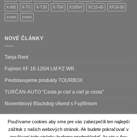
X-M5
X-T5
X-T30
X-T50
X100VI
XC15-45
XF16-50
zoom
zoom
NOVÉ ČLÁNKY
Tanja Rent
Fujinon XF 18-120/4 LM PZ WR
Predstavujeme produkty TOURBOX
TURČAN-AUTO “Cesta je cieľ a cieľ je cesta”
Novembrový Blackdog víkend s Fujifilmom
Používame cookies aby sme pre vás zabezpečili ten najlepší
Apple
Google
zážitok z našich webových stránok. Ak budete pokračovať v
Pay
Pay
používaní tejto stránky budeme predpokladať, že ste s ňou