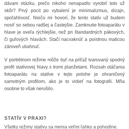
dávam otázku, prečo nikoho nenapadlo vyrobiť toto už
skôr? Prvý pocit po vybalení je minimalizmus, dizajn,
spoľahlivosť. Niečo mi hovorí, že tento statív už budem
nosiť so sebou radšej a častejšie. Zamknutie fotoaparátu v
hlave je oveľa rýchlejšie, než pri štandardných pákových,
či guľových hlavách. Stačí nacvaknúť a poistnou maticou
zároveň utiahnuť.
V portrétnom režime môže byť na príťaž tvarovaný spodný
profil statívovej hlavy s tromi planžetami. Rozsah otáčania
fotoaparátu na statíve v tejto polohe je ohraničený
samotným profilom, ako je to vidieť na fotografii. Mňa
osobne to však nerušilo.
STATÍV V PRAXI?
Všetky režimy statívu sa menia veľmi ľahko a pohodlne.