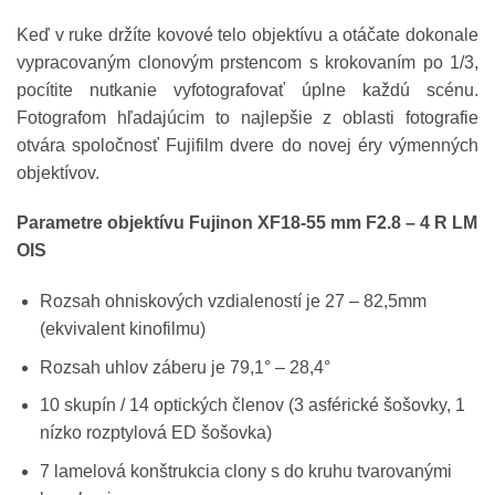
Keď v ruke držíte kovové telo objektívu a otáčate dokonale
vypracovaným clonovým prstencom s krokovaním po 1/3,
pocítite nutkanie vyfotografovať úplne každú scénu.
Fotografom hľadajúcim to najlepšie z oblasti fotografie
otvára spoločnosť Fujifilm dvere do novej éry výmenných
objektívov.
Parametre objektívu Fujinon XF18-55 mm F2.8 – 4 R LM
OIS
Rozsah ohniskových vzdialeností je 27 – 82,5mm
(ekvivalent kinofilmu)
Rozsah uhlov záberu je 79,1° – 28,4°
10 skupín / 14 optických členov (3 asférické šošovky, 1
nízko rozptylová ED šošovka)
7 lamelová konštrukcia clony s do kruhu tvarovanými