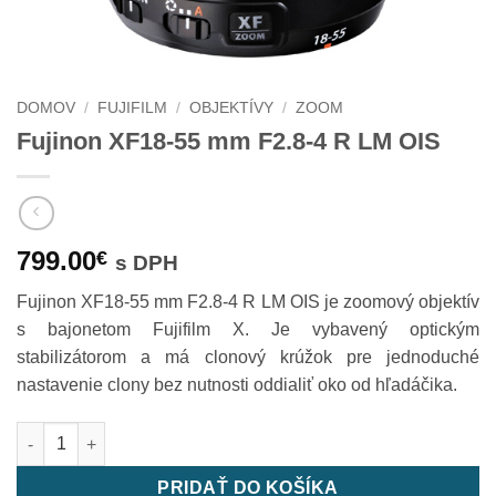
DOMOV
/
FUJIFILM
/
OBJEKTÍVY
/
ZOOM
Fujinon XF18-55 mm F2.8-4 R LM OIS
799.00
€
s DPH
Fujinon XF18-55 mm F2.8-4 R LM OIS je zoomový objektív
s bajonetom Fujifilm X. Je vybavený optickým
stabilizátorom a má clonový krúžok pre jednoduché
nastavenie clony bez nutnosti oddialiť oko od hľadáčika.
množstvo Fujinon XF18-55 mm F2.8-4 R LM OIS
PRIDAŤ DO KOŠÍKA