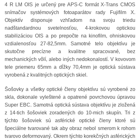
4 R LM OIS je určený pre APS-C formát X-Trans CMOS
snímačov systémových fotoaparátov rady Fujifilm X.
Objektív disponuje vzhľadom na svoju triedu
nadštandardnou svetelnosťou, 4-krokovou optickou
stabilizáciou OIS a po prepočte na kinofilm, ohniskovou
vzdialenosťou 27-82,5mm. Samotné telo objektívu je
skutočne precízne a kvalitne spracované, bez
mechanických vôlí, alebo iných nedokonalostí. V kovovom
tele priemeru 65mm a dĺžky 70,4mm je optická sústava
vyrobená z kvalitných optických skiel.
Šošovky a všetky optické členy objektívu sú vyrobené zo
skla, dokonale vyleštené a opatrené povrchovou úpravou
Super EBC. Samotná optická sústava objektívu je zložená
z 14-tich šošoviek zoradených do 10-mich skupín. Tri z
týchto šošoviek sú asférické optické členy ktoré sú
špeciálne tvarované tak aby obraz nebol smerom k rohom
tvarovo deformovaný. Okrem týchto korekčných asférických