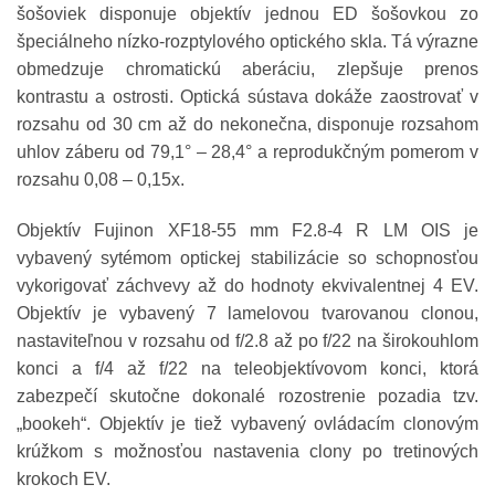
šošoviek disponuje objektív jednou ED šošovkou zo
špeciálneho nízko-rozptylového optického skla. Tá výrazne
obmedzuje chromatickú aberáciu, zlepšuje prenos
kontrastu a ostrosti. Optická sústava dokáže zaostrovať v
rozsahu od 30 cm až do nekonečna, disponuje rozsahom
uhlov záberu od 79,1° – 28,4° a reprodukčným pomerom v
rozsahu 0,08 – 0,15x.
Objektív Fujinon XF18-55 mm F2.8-4 R LM OIS je
vybavený sytémom optickej stabilizácie so schopnosťou
vykorigovať záchvevy až do hodnoty ekvivalentnej 4 EV.
Objektív je vybavený 7 lamelovou tvarovanou clonou,
nastaviteľnou v rozsahu od f/2.8 až po f/22 na širokouhlom
konci a f/4 až f/22 na teleobjektívovom konci, ktorá
zabezpečí skutočne dokonalé rozostrenie pozadia tzv.
„bookeh“. Objektív je tiež vybavený ovládacím clonovým
krúžkom s možnosťou nastavenia clony po tretinových
krokoch EV.