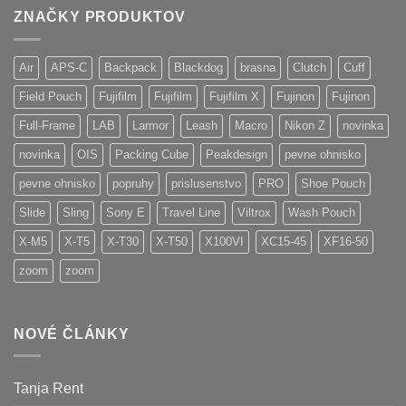
ZNAČKY PRODUKTOV
Air
APS-C
Backpack
Blackdog
brasna
Clutch
Cuff
Field Pouch
Fujifilm
Fujifilm
Fujifilm X
Fujinon
Fujinon
Full-Frame
LAB
Larmor
Leash
Macro
Nikon Z
novinka
novinka
OIS
Packing Cube
Peakdesign
pevne ohnisko
pevne ohnisko
popruhy
prislusenstvo
PRO
Shoe Pouch
Slide
Sling
Sony E
Travel Line
Viltrox
Wash Pouch
X-M5
X-T5
X-T30
X-T50
X100VI
XC15-45
XF16-50
zoom
zoom
NOVÉ ČLÁNKY
Tanja Rent